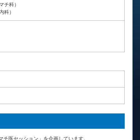
マチ科）
内科）
マチ医セッション」を企画しています。