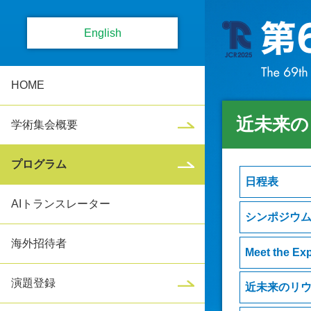
English
HOME
近未来の
学術集会概要
プログラム
日程表
AIトランスレーター
シンポジウ
海外招待者
Meet the Exp
演題登録
近未来のリ