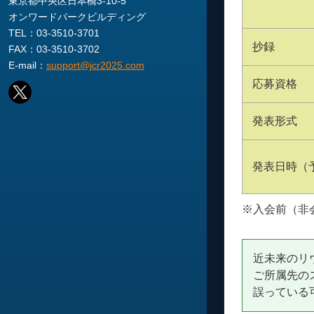
東京都中央区日本橋3-10-5
オンワードパークビルディング
TEL：03-3510-3701
抄録
FAX：03-3510-3702
E-mail：
support@jcr2025.com
応募資格
発表形式
発表日時（
※入会前（非
近未来のリ
ご所属先の
誤っている