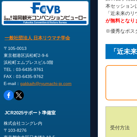
本セッション
「近未来のリ
が無料となり
※優秀なポス
一般社団法人 日本リウマチ学会
〒105-0013
「近未
東京都港区浜松町2-9-6
浜松町エムプレスビル3階
TEL：03-6435-9761
FAX：03-6435-9762
E-mail：
gakkaih@ryumachi-jp.com
JCR2025サポート準備室
株式会社コングレ内
受付方法
〒103-8276