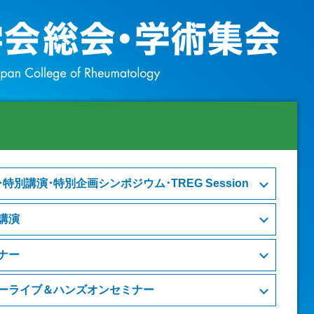
特別講演･特別企画シンポジウム･TREG Session
講演
ナー
ーライブ＆ハンズオンセミナー