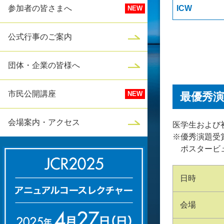
参加者の皆さまへ
ICW
公式行事のご案内
団体・企業の皆様へ
市民公開講座
最優秀
会場案内・アクセス
医学生および
※優秀演題受
ポスタービ
日時
会場