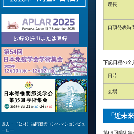
座長
口頭発表時
下記日程の全
日時
会場
「近未
協力：（公財）福岡観光コンベンションビュ
ーロー
第69回学術