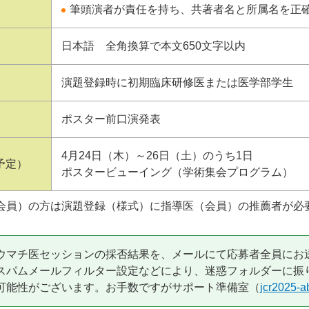
筆頭演者が責任を持ち、共著者名と所属名を正
日本語 全角換算で本文650文字以内
演題登録時に初期臨床研修医または医学部学生
ポスター前口演発表
4月24日（木）～26日（土）のうち1日
予定）
ポスタービューイング（学術集会プログラム）
会員）の方は演題登録（様式）に指導医（会員）の推薦者が必
ウマチ医セッションの採否結果を、メールにて応募者全員にお
スパムメールフィルター設定などにより、迷惑フォルダーに振
可能性がございます。お手数ですがサポート準備室（
jcr2025-a