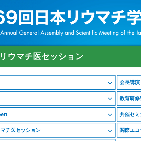
リウマチ医セッション
会長講演･
ム
教育研修
ert
共催セミ
ウマチ医セッション
関節エコ