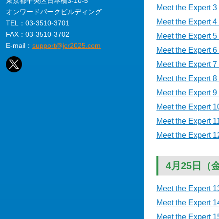
東京都中央区日本橋3-10-5
Meet the 
オンワードパークビルディング
Meet the Ex
TEL：03-3510-3701
FAX：03-3510-3702
Meet the E
E-mail：
support@jcr2025.com
Meet the Ex
Meet the 
Meet the Ex
Meet the E
Meet the Ex
Meet the E
Meet the Ex
4月25日（
Meet the Ex
Meet the Exp
Meet the Ex