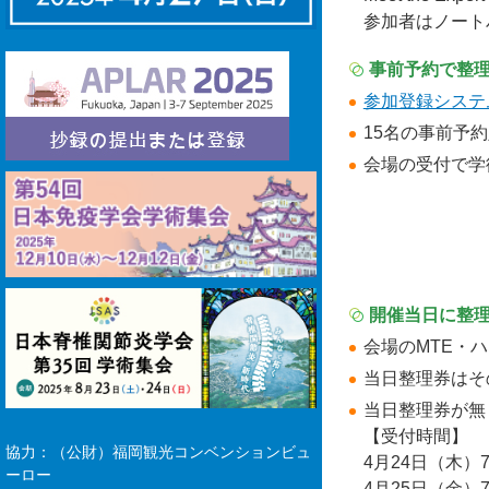
参加者はノート
事前予約で整
参加登録システ
15名の事前予
会場の受付で学
開催当日に整
会場のMTE・
当日整理券はそ
当日整理券が無
【受付時間】
協力：（公財）福岡観光コンベンションビュ
4月24日（木）7:
ーロー
4月25日（金）7: