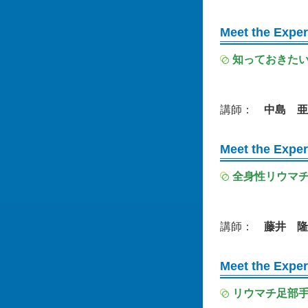
Meet the Exper
知っておきたい
講師：
中島 亜
Meet the Exper
全身性リウマチ性疾
講師：
藤井 隆
Meet the Exper
リウマチ足部手