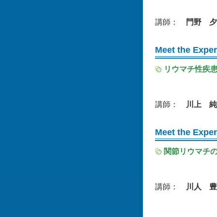
講師：
門野 夕
Meet the Exper
リウマチ性疾
講師：
川上 純
Meet the Exper
関節リウマチ
講師：
川人 豊